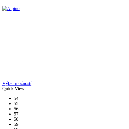
Tento
Výber možností
produkt
Quick View
má
54
viacero
55
variantov.
56
Možnosti
57
si
58
môžete
59
vybrať