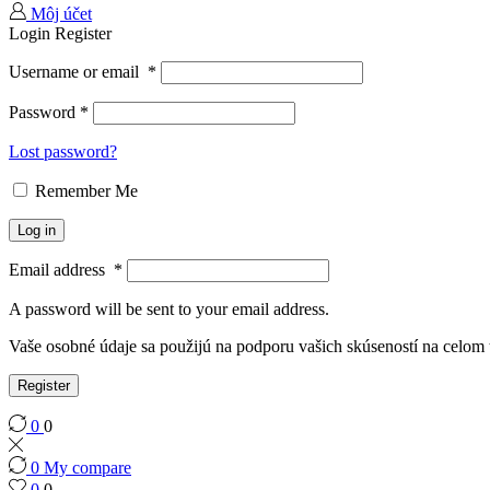
Môj účet
Login
Register
Username or email
*
Password
*
Lost password?
Remember Me
Log in
Email address
*
A password will be sent to your email address.
Vaše osobné údaje sa použijú na podporu vašich skúseností na celom
Register
0
0
0
My compare
0
0