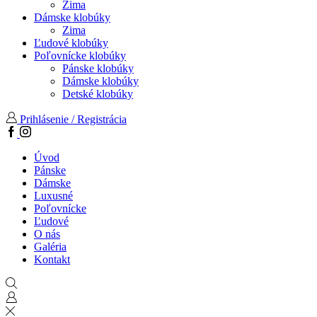
Zima
Dámske klobúky
Zima
Ľudové klobúky
Poľovnícke klobúky
Pánske klobúky
Dámske klobúky
Detské klobúky
Prihlásenie / Registrácia
Facebook
Instagram
Úvod
Pánske
Dámske
Luxusné
Poľovnícke
Ľudové
O nás
Galéria
Kontakt