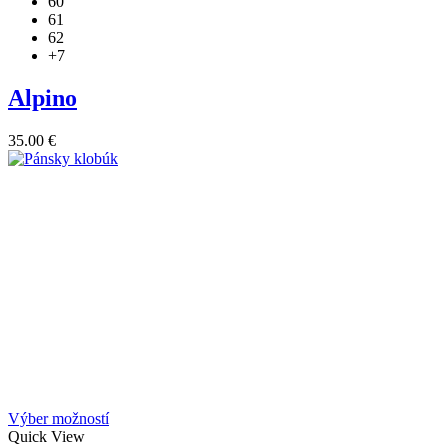
60
na
61
stránke
62
produktu.
+7
Alpino
35.00
€
Tento
Výber možností
produkt
Quick View