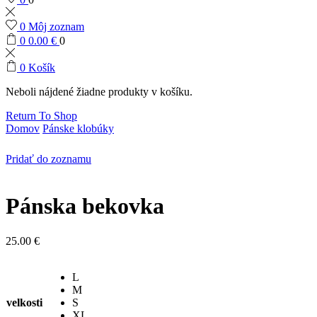
0
Môj zoznam
0
0.00
€
0
0
Košík
Neboli nájdené žiadne produkty v košíku.
Return To Shop
Domov
Pánske klobúky
Pridať do zoznamu
Pánska bekovka
25.00
€
L
M
velkosti
S
XL