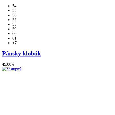
má
54
viacero
55
variantov.
56
Možnosti
57
si
58
môžete
59
vybrať
60
na
61
stránke
+7
produktu.
Pánsky klobúk
45.00
€