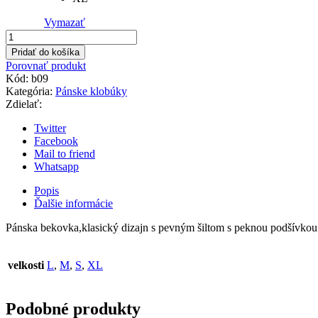
Vymazať
množstvo
Pánska
Pridať do košíka
bekovka
Porovnať produkt
Kód:
b09
Kategória:
Pánske klobúky
Zdielať:
Twitter
Facebook
Mail to friend
Whatsapp
Popis
Ďalšie informácie
Pánska bekovka,klasický dizajn s pevným šiltom s peknou podšívkou
velkosti
L
,
M
,
S
,
XL
Podobné produkty