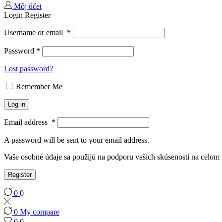
Môj účet
Login
Register
Username or email
*
Password
*
Lost password?
Remember Me
Log in
Email address
*
A password will be sent to your email address.
Vaše osobné údaje sa použijú na podporu vašich skúseností na celom
Register
0
0
0
My compare
0
0