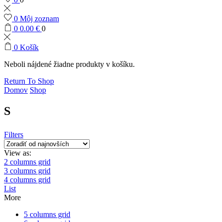
0
Môj zoznam
0
0.00
€
0
0
Košík
Neboli nájdené žiadne produkty v košíku.
Return To Shop
Domov
Shop
S
Filters
View as:
2 columns grid
3 columns grid
4 columns grid
List
More
5 columns grid