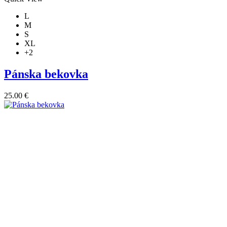
L
M
S
XL
+2
Pánska bekovka
25.00
€