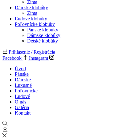
Zima
Dámske klobúky
Zima
Ľudové klobúky
Poľovnícke klobúky
Pánske klobúky
Dámske klobúky
Detské klobúky
Prihlásenie / Registrácia
Facebook
Instagram
Úvod
Pánske
Dámske
Luxusné
Poľovnícke
Ľudové
O nás
Galéria
Kontakt