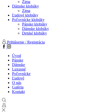
Zima
Dámske klobúky
Zima
Ľudové klobúky
Poľovnícke klobúky
Pánske klobúky
Dámske klobúky
Detské klobúky
Prihlásenie / Registrácia
Facebook
Instagram
Úvod
Pánske
Dámske
Luxusné
Poľovnícke
Ľudové
O nás
Galéria
Kontakt