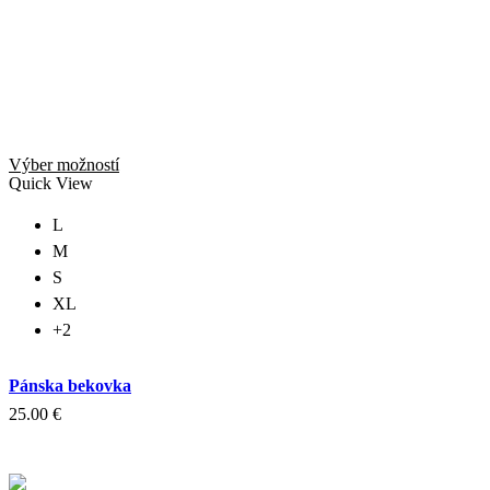
Tento
Výber možností
produkt
Quick View
má
viacero
L
variantov.
M
Možnosti
S
si
môžete
XL
vybrať
+2
na
stránke
produktu.
Pánska bekovka
25.00
€