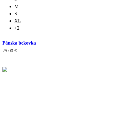
variantov.
M
Možnosti
S
si
môžete
XL
vybrať
+2
na
stránke
produktu.
Pánska bekovka
25.00
€