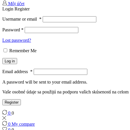
Môj účet
Login
Register
Username or email
*
Password
*
Lost password?
Remember Me
Log in
Email address
*
A password will be sent to your email address.
Vaše osobné údaje sa použijú na podporu vašich skúseností na celom
Register
0
0
0
My compare
0
0