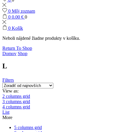
0
Môj zoznam
0
0.00
€
0
0
Košík
Neboli nájdené žiadne produkty v košíku.
Return To Shop
Domov
Shop
L
Filters
View as:
2 columns grid
3 columns grid
4 columns grid
List
More
5 columns grid