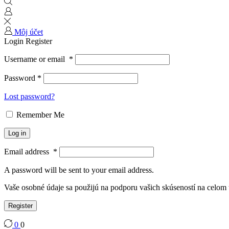
Môj účet
Login
Register
Username or email
*
Password
*
Lost password?
Remember Me
Log in
Email address
*
A password will be sent to your email address.
Vaše osobné údaje sa použijú na podporu vašich skúseností na celom
Register
0
0