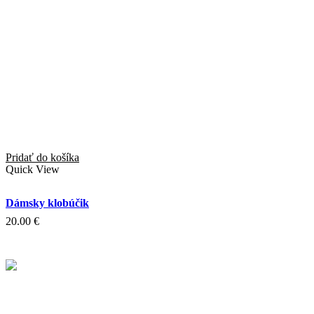
Pridať do košíka
Quick View
Dámsky klobúčik
20.00
€