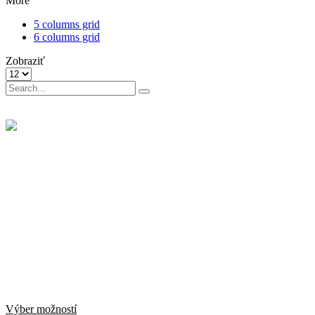
More
5 columns grid
6 columns grid
Zobraziť
Products
per
Search
page
for:
Tento
Výber možností