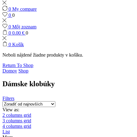
0
My compare
0
0
0
Môj zoznam
0
0.00
€
0
0
Košík
Neboli nájdené žiadne produkty v košíku.
Return To Shop
Domov
Shop
Dámske klobúky
Filters
View as:
2 columns grid
3 columns grid
4 columns grid
List