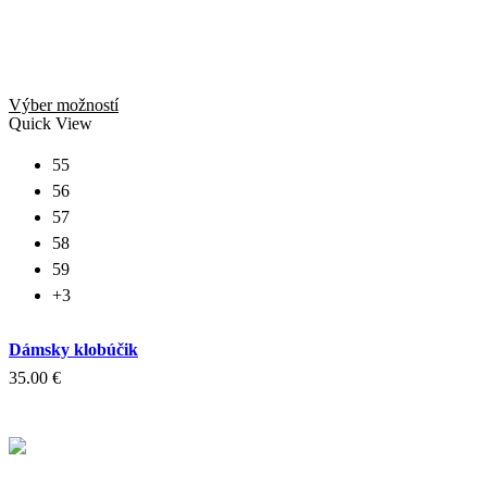
Tento
Výber možností
produkt
Quick View
má
viacero
55
variantov.
56
Možnosti
57
si
môžete
58
vybrať
59
na
+3
stránke
produktu.
Dámsky klobúčik
35.00
€