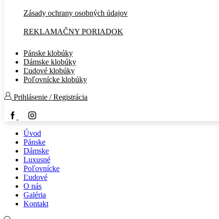
Zásady ochrany osobných údajov
REKLAMAČNY PORIADOK
Pánske klobúky
Dámske klobúky
Ľudové klobúky
Poľovnícke klobúky
Prihlásenie / Registrácia
Facebook
Instagram
Úvod
Pánske
Dámske
Luxusné
Poľovnícke
Ľudové
O nás
Galéria
Kontakt