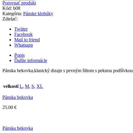
bekovka
Porovnať produkt
Kód:
b08
Kategória:
Pánske klobúky
Zdielať:
Twitter
Facebook
Mail to friend
Whatsapp
Popis
Ďalšie informácie
Pánska bekovka,klasický dizajn s pevným šiltom s peknou podšívkou
velkosti
L
,
M
,
S
,
XL
Pánska bekovka
25.00
€
Pánska bekovka