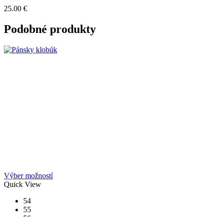
25.00
€
Podobné produkty
Tento
Výber možností
produkt
Quick View
má
54
viacero
55
variantov.