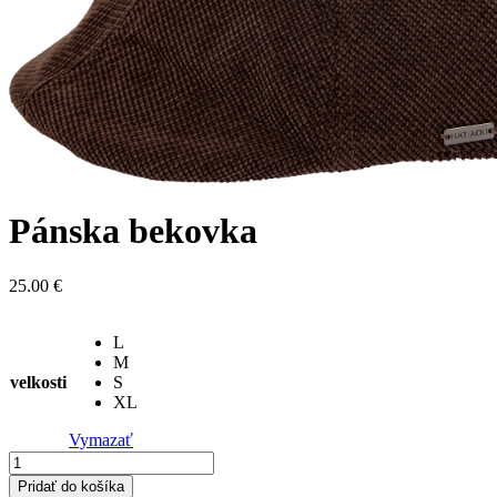
Pánska bekovka
25.00
€
L
M
velkosti
S
XL
Vymazať
množstvo
Pánska
Pridať do košíka