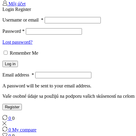
Môj účet
Login
Register
Username or email
*
Password
*
Lost password?
Remember Me
Log in
Email address
*
A password will be sent to your email address.
Vaše osobné údaje sa použijú na podporu vašich skúseností na celom
Register
0
0
0
My compare
0
0