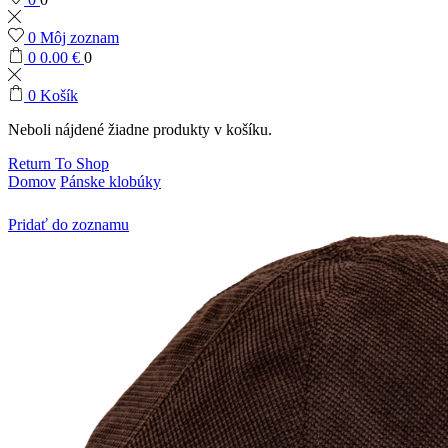
0
Môj zoznam
0
0.00
€
0
0
Košík
Neboli nájdené žiadne produkty v košíku.
Return To Shop
Domov
Pánske klobúky
Pridať do zoznamu