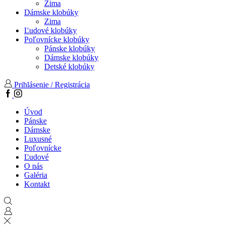
Zima
Dámske klobúky
Zima
Ľudové klobúky
Poľovnícke klobúky
Pánske klobúky
Dámske klobúky
Detské klobúky
Prihlásenie / Registrácia
Facebook
Instagram
Úvod
Pánske
Dámske
Luxusné
Poľovnícke
Ľudové
O nás
Galéria
Kontakt