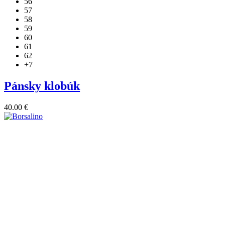
56
Možnosti
57
si
58
môžete
59
vybrať
60
na
61
stránke
62
produktu.
+7
Pánsky klobúk
40.00
€