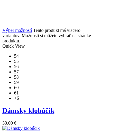
Výber možností
Tento produkt má viacero
variantov. Možnosti si môžete vybrať na stránke
produktu.
Quick View
54
55
56
57
58
59
60
61
+6
Dámsky klobúčik
30.00
€