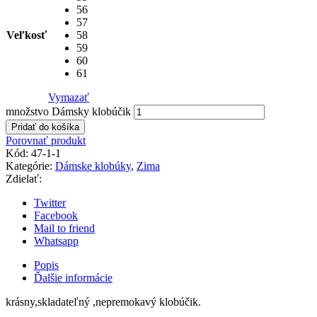
56
57
Veľkosť
58
59
60
61
Vymazať
množstvo Dámsky klobúčik
Pridať do košíka
Porovnať produkt
Kód:
47-1-1
Kategórie:
Dámske klobúky
,
Zima
Zdielať:
Twitter
Facebook
Mail to friend
Whatsapp
Popis
Ďalšie informácie
krásny,skladateľný ,nepremokavý klobúčik.