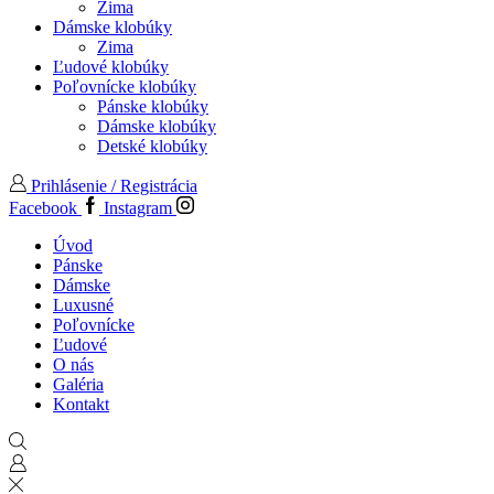
Zima
Dámske klobúky
Zima
Ľudové klobúky
Poľovnícke klobúky
Pánske klobúky
Dámske klobúky
Detské klobúky
Prihlásenie / Registrácia
Facebook
Instagram
Úvod
Pánske
Dámske
Luxusné
Poľovnícke
Ľudové
O nás
Galéria
Kontakt