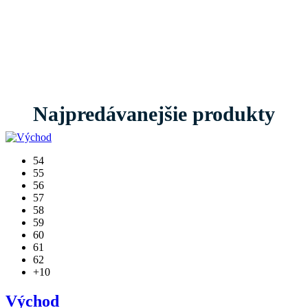
Najpredávanejšie produkty
54
55
56
57
58
59
60
61
62
+10
Východ