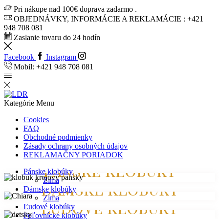
Pri nákupe nad 100€ doprava zadarmo .
OBJEDNÁVKY, INFORMÁCIE A REKLAMÁCIE : +421
948 708 081
Zaslanie tovaru do 24 hodín
Facebook
Instagram
Mobil: +421 948 708 081
Kategórie
Menu
Cookies
FAQ
Obchodné podmienky
Zásady ochrany osobných údajov
REKLAMAČNY PORIADOK
PÁNSKE KLOBÚKY
Pánske klobúky
Zima
DÁMSKE KLOBÚKY
Dámske klobúky
Nakupovať
Zima
ĽUDOVÉ KLOBÚKY
Ľudové klobúky
Nakupovať
Poľovnícke klobúky