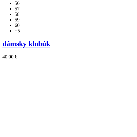
56
57
58
59
60
+5
dámsky klobúk
40.00
€