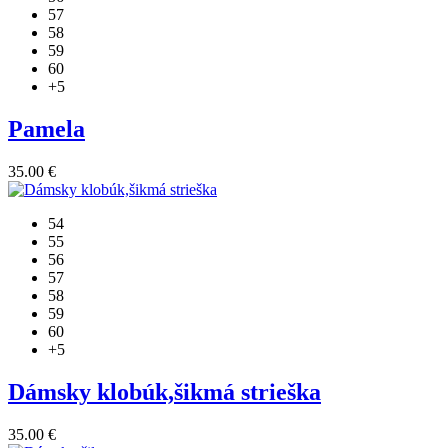
57
58
59
60
+5
Pamela
35.00
€
54
55
56
57
58
59
60
+5
Dámsky klobúk,šikmá strieška
35.00
€