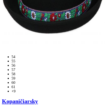
54
55
56
57
58
59
60
61
+9
Kopaničiarsky