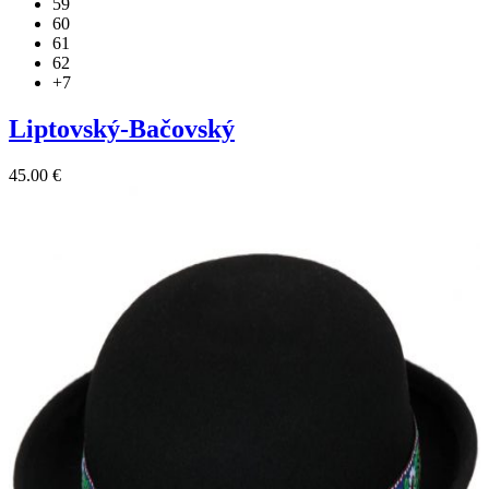
59
60
61
62
+7
Liptovský-Bačovský
45.00
€