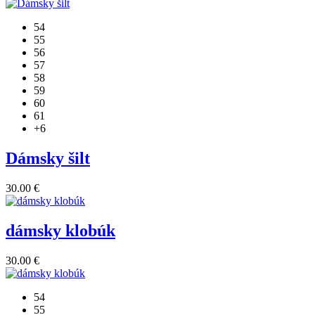
54
55
56
57
58
59
60
61
+6
Dámsky šilt
30.00
€
dámsky klobúk
30.00
€
54
55