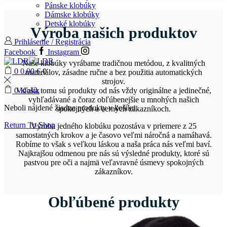
Pánske klobúky
Nakupovať
Dámske klobúky
Detské klobúky
Výroba našich produktov
Prihlásenie / Registrácia
Facebook
Instagram
Naše klobúky vyrábame tradičnou metódou, z kvalitných
0
0.00
€
0
materiálov, zásadne ručne a bez použitia automatických
strojov.
0
Vďaka tomu sú produkty od nás vždy originálne a jedinečné,
Košík
vyhľadávané a čoraz obľúbenejšie u mnohých našich
Neboli nájdené žiadne produkty v košíku.
spokojných a verných zákazníkoch.
Return To Shop
Výroba jedného klobúku pozostáva v priemere z 25
samostatných krokov a je časovo veľmi náročná a namáhavá.
Robíme to však s veľkou láskou a naša práca nás veľmi baví.
Najkrajšou odmenou pre nás sú výsledné produkty, ktoré sú
pastvou pre oči a najmä veľavravné úsmevy spokojných
zákazníkov.
Obľúbené produkty